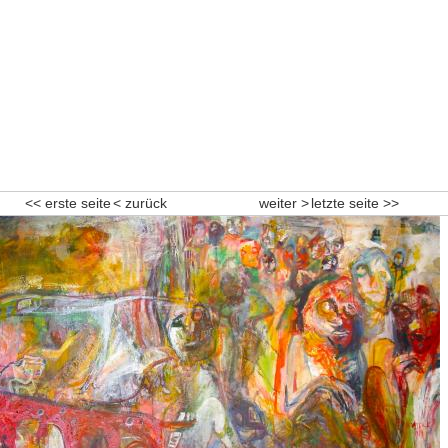
<< erste seite
< zurück
weiter >
letzte seite >>