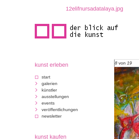
direkt
12elifnursadatalaya.jpg
zum
inhalt
8
von
19
kunst erleben
d
start
e
galerien
künstler
r
ausstellungen
events
b
veröffentlichungen
newsletter
l
i
kunst kaufen