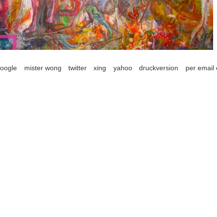
oogle
mister wong
twitter
xing
yahoo
druckversion
per email