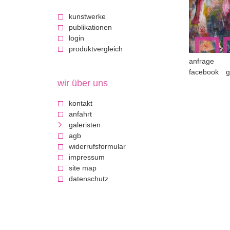
c
kunstwerke
publikationen
k
login
produktvergleich
a
anfrage
facebook
g
u
wir über uns
f
kontakt
anfahrt
d
galeristen
agb
i
widerrufsformular
impressum
e
site map
datenschutz
k
u