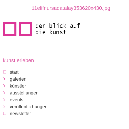
direkt
11elifnursadatalay353620x430.jpg
zum
inhalt
kunst erleben
d
start
e
galerien
künstler
r
ausstellungen
events
b
veröffentlichungen
newsletter
l