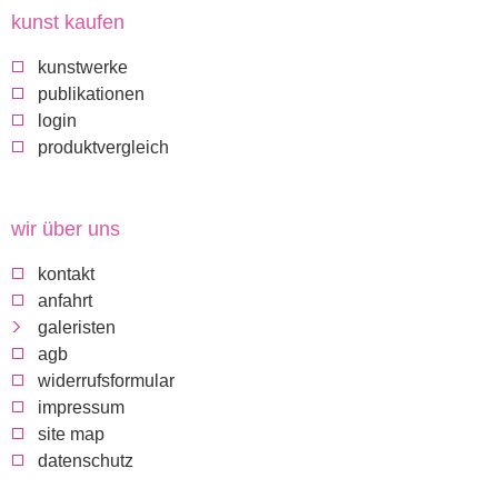
i
kunst kaufen
c
kunstwerke
publikationen
k
login
produktvergleich
a
u
wir über uns
kontakt
f
anfahrt
galeristen
d
agb
widerrufsformular
i
impressum
site map
e
datenschutz