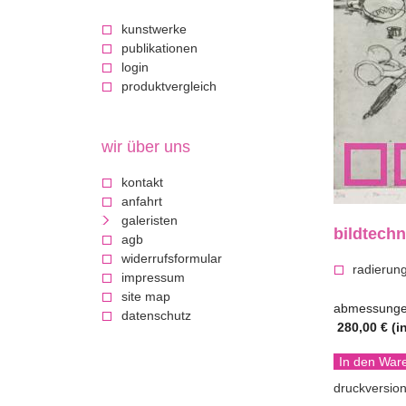
c
kunstwerke
publikationen
k
login
produktvergleich
a
u
wir über uns
f
kontakt
anfahrt
d
galeristen
bildtechn
agb
i
widerrufsformular
radierun
impressum
e
site map
abmessunge
datenschutz
280,00 €
(i
k
u
druckversio