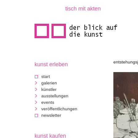
direkt
tisch mit akten
zum
inhalt
entstehungsj
kunst erleben
d
start
e
galerien
künstler
r
ausstellungen
events
b
veröffentlichungen
newsletter
l
i
kunst kaufen