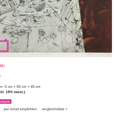
ik:
g
n:
0 cm × 50 cm × 40 cm
nkl. 19% mwst.)
n
per email empfehlen
vergleichsliste +