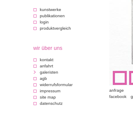
c
kunstwerke
publikationen
k
login
produktvergleich
a
u
wir über uns
f
kontakt
anfahrt
d
galeristen
agb
i
widerrufsformular
anfrage
impressum
facebook
g
e
site map
datenschutz
k
u