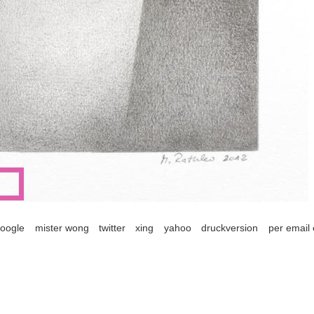
oogle
mister wong
twitter
xing
yahoo
druckversion
per email