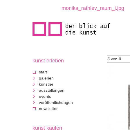
direkt
monika_rathlev_raum_i.jpg
zum
inhalt
6
von
9
kunst erleben
d
start
e
galerien
künstler
r
ausstellungen
events
b
veröffentlichungen
newsletter
l
i
kunst kaufen