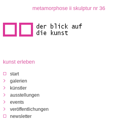
direkt
metamorphose ii skulptur nr 36
zum
inhalt
kunst erleben
d
start
e
galerien
künstler
r
ausstellungen
events
b
veröffentlichungen
newsletter
l