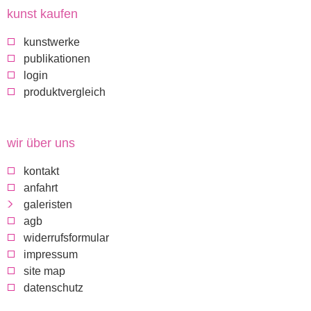
i
kunst kaufen
c
kunstwerke
publikationen
k
login
produktvergleich
a
u
wir über uns
kontakt
f
anfahrt
galeristen
d
agb
widerrufsformular
i
impressum
site map
e
datenschutz