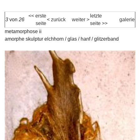
k
u
<< erste
letzte
3
von
26
< zurück
weiter >
galerie
seite
seite >>
n
metamorphose ii
amorphe skulptur elchhorn / glas / hanf / glitzerband
s
t